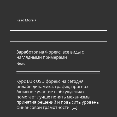
Read More
Заработок на Форекс: все виды с
наглядными примерами
News
Курс EUR USD форекс на сегодня:
онлайн динамика, график, прогноз
Активное участие в обсуждениях
помогает лучше понять механизмы
принятия решений и повысить уровень
финансовой грамотности. [...]