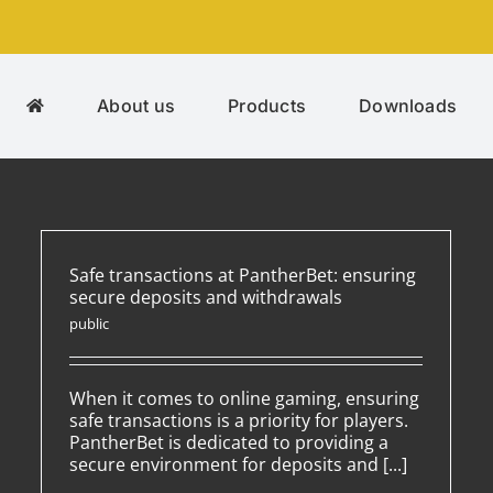
About us
Products
Downloads
Safe transactions at PantherBet: ensuring
secure deposits and withdrawals
public
When it comes to online gaming, ensuring
safe transactions is a priority for players.
PantherBet is dedicated to providing a
secure environment for deposits and [...]