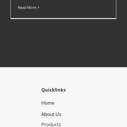
Read More
Quicklinks
Home
About Us
Products