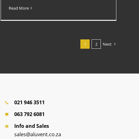
Read More
1
2
Next
021 946 3511
063 792 6081
Info and Sales
sales@aluvent.co.za